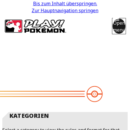
Bis zum Inhalt überspringen.
Zur Hauptnavigation springen
Open
menu
Back
Back
Back
Back
Back
KATEGORIEN