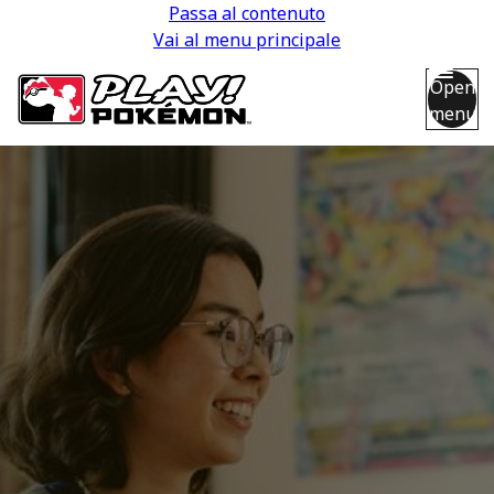
Passa al contenuto
Vai al menu principale
Open
menu
Back
Back
Back
Back
Back