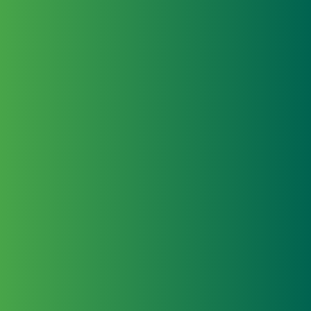
La st
del 
Yosh
brill
all’e
Scopri