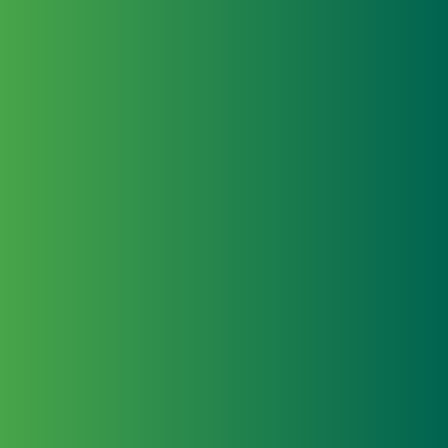
de J
Yosh
brill
nivel
Más i