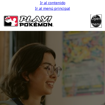
Ir al contenido
Ir al menú principal
Open
menu
Back
Back
Back
Back
Back