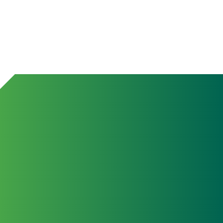
24 de 
La es