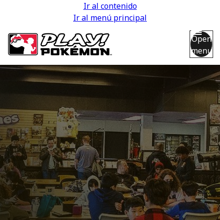
Ir al contenido
Ir al menú principal
Open
menu
Back
Back
Back
Back
Back