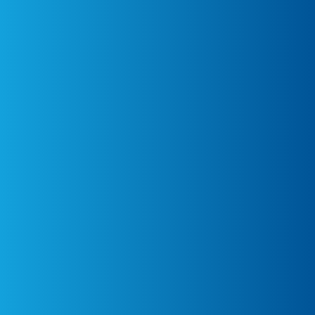
Formato Estándar en JCC Pokémon
Go to
Reglamento oficial de los torneos
de videojuegos Pokémon
Go to